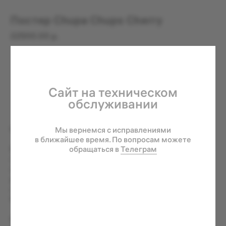
Сайт на техническом
обслуживании
Постер Chupa Chups Сherry
Мы вернемся с исправлениями
в ближайшее время. По вопросам можете
22500.00
р.
обращаться в
Телеграм
КУПИТЬ
Коллекция Forbidden Fruit
В основу этого издания легла серия фотографий обнаженных
людей. Это издание выпущено ограниченным тиражом в 150
экземпляров и поставляется в индивидуальной упаковке,
разработанной студией Erik Musin. Каждый принт подписан и
пронумерован художником от руки.
Рама или паспарту не входят в комплект.
Размер: