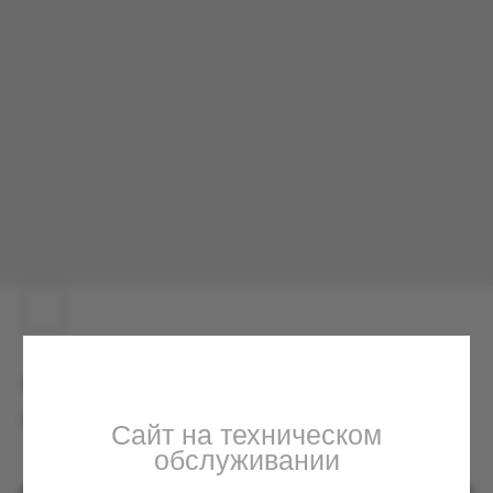
Сайт на техническом
обслуживании
Мы вернемся с исправлениями в ближайшее
время. По вопросам можете обращаться в
Телеграм
Футболка Звёзды
6000.00
р.