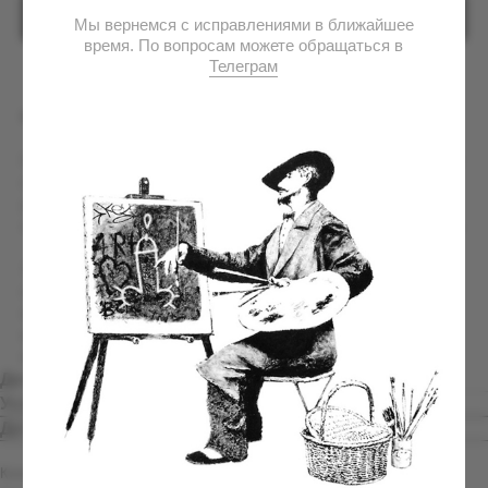
КУПИТЬ
Футболка «Звёзды»
Образ Владимира Вольфовича давно вышел за рамки политики и
стал частью культурной памяти нескольких поколений. Силуэт,
уходящий навстречу свету среди звёзд, символизирует масштаб
личности, чьё влияние продолжает ощущаться даже спустя годы.
Эта модель посвящена наследию человека, который всегда шёл
своим путём, оставаясь заметной фигурой на политическом и
общественном небосклоне. Лимитированное коллекционное
издание, выпущенное ограниченным тиражом без права
повторного выпуска.
Детали
Условия заказа и доставки
Детали
Коллекция: Дядя Вова