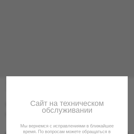
Сайт на техническом
обслуживании
Мы вернемся с исправлениями в ближайшее
время. По вопросам можете обращаться в
Телеграм
Футболка Алла Пугачева №1
6500.00
р.