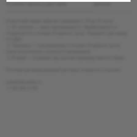
Условия заказа и доставки
Детали
Инфо клиентам
По всем вопросам и сотрудничеству обращайтесь по
Клиентский сервис работает ежедневно с 12 до 22 часов.
адресу: info@erikmusin.com
ИНН 164303277031
1. Из наличия — заказ подтверждается, обрабатывается и
отправляется в течение 24 рабочих часов. Ожидайте трек-номер
от СДЕК.
2. Предзаказ — подтверждение в течение 12 рабочих часов,
сроки изготовления уточняются менеджером.
3. Возврат — возможен при наличии производственного брака.
По вопросам международной доставки, возвратов и наличия:
uslwork@yandex.ru
+7 993 904 27 99