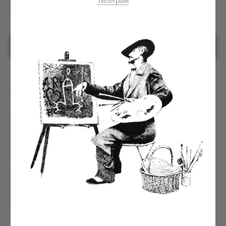
OUT OF STOCK
Футболка «Автопарк Жириновского»
Коллекция автомобилей Владимира Вольфовича — это
отражение его жизненного пути, характера и эпохи, в которой он
жил. На изделии собраны эмблемы легендарных марок,
сопровождавших его в разные годы: от советской классики до
представительских автомобилей мирового уровня.
Эта модель стала своеобразной хроникой жизни Владимира
Жириновского, рассказанной через символы техники, статуса и
времени. Выпущена ограниченным тиражом и является частью
коллекции, которая никогда не будет переиздана.