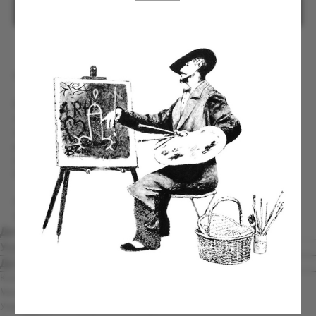
КУПИТЬ
Коллекция Forbidden Fruit
В основу этого издания легла серия фотографий обнаженных
людей. Это издание выпущено ограниченным тиражом в 150
экземпляров и поставляется в индивидуальной упаковке,
разработанной студией Erik Musin. Каждый принт подписан и
пронумерован художником от руки.
Рама или паспарту не входят в комплект.
Размер:
59,4×46 см
Детали
Условия заказа и доставки
Детали
Коллекция: Forbidden Fruit
Материал: архивная бумага из 100% хлопка
Упаковка: транспортировочный тубус