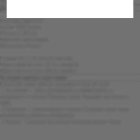
Условия заказа и доставки
Детали
Коллекция: Дядя Вова
Состав: 100% хлопок
Плотность: 203 г/м²
Инфо клиентам
Нанесение: шелкография
По всем вопросам и сотрудничеству обращайтесь по
адресу: info@erikmusin.com
Напечатано в России
ИНН 164303277031
Размеры: M / L / XL (легкий оверсайз)
Модель девушка: рост 172 см, размер М
Модель мужчина: рост 186 см, размер L
Условия заказа и доставки
Клиентский сервис работает ежедневно с 12 до 22 часов.
1. Из наличия — заказ подтверждается, обрабатывается и
отправляется в течение 24 рабочих часов. Ожидайте трек-номер от
СДЕК.
2. Предзаказ — подтверждение в течение 12 рабочих часов, сроки
изготовления уточняются менеджером.
3. Возврат — возможен при наличии производственного брака.