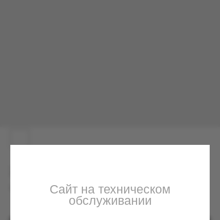
Сайт на техническом
обслуживании
Мы вернемся с исправлениями в ближайшее
время. По вопросам можете обращаться в
Телеграм
Худи Майбах
10000.00
р.