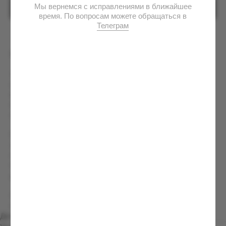
КУПИТЬ
Худи «Maybach»
Эта модель посвящена одному из самых узнаваемых символов
автомобильной роскоши —Maybach. Дизайн построен вокруг
фирменной эмблемы бренда, которая занимает центральное
место на спине и подчёркивает философию исключительности,
статуса и внимания к деталям.
Графика выполнена в минималистичном стиле без лишних
элементов, сохраняя баланс между уличной эстетикой и
автомобильной культурой. Небольшой логотип на груди
поддерживает общую концепцию, а крупный принт на спине
делает модель узнаваемой с первого взгляда.
Лимитированное коллекционное издание. Выпущено
ограниченным тиражом без права повторного производства.
Детали