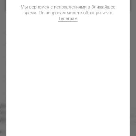
КУПИТЬ
Футболка «Maybach»
Maybach — символ высшего класса, статуса и
исключительности. Для Владимира Вольфовича этот автомобиль
был не просто средством передвижения, а отражением масштаба
личности, привыкшей мыслить крупно и жить без компромиссов.
Дизайн посвящён одному из самых знаковых автомобилей его
коллекции и подчёркивает связь между человеком и эпохой,
которую он олицетворял. Лимитированное коллекционное
издание, выпущенное ограниченным тиражом без права
повторного выпуска.
Детали
Условия заказа и доставки
Детали
Коллекция: Дядя Вова