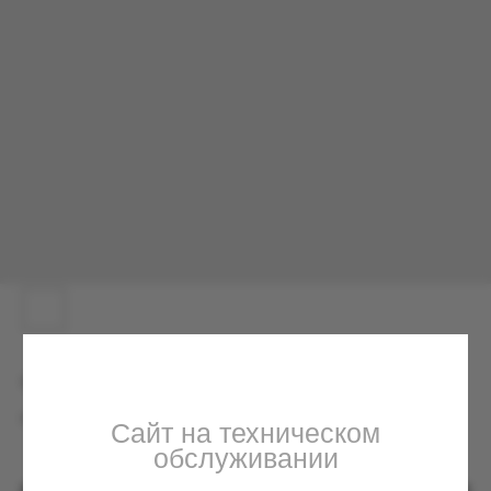
Сайт на техническом
обслуживании
Мы вернемся с исправлениями в ближайшее
время. По вопросам можете обращаться в
Телеграм
Футболка Майбах
6000.00
р.