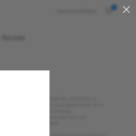
0
Связаться в Telegram
 белая
ная культовым образом Michelin Man. Выполнена из
ния ароматизаторов. Скульптурная форма делает её не
самостоятельным предметом интерьера.
ря крупному объёму и натуральному воску она
орму максимально долгое время.
вручную, поэтому возможны незначительные особенности