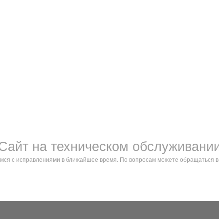
поверхности, которые делают ка
lwh: 200x200x100 mm
Weight: 500 g
 на техническом обслуживании
Инфо клиентам
правлениями в ближайшее время. По вопросам можете обращаться в
Телеграм
просам и сотрудничеству обращайтесь по адресу: info@erikmusin.com
ИНН 164303277031