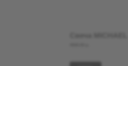
Свеча MICHAEL
4500.00
р.
КУПИТЬ
Декоративная свеча, вдохновлён
натурального воска без добавле
только источником света, но и 
Высота свечи —
21 см
. Благода
горит
очень долго
, сохраняя ф
Каждая свеча изготавливается 