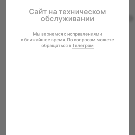
В ближайшее время мы проверим данные
заказа и подготовим его к отправке.
Информация о доставке и трек-номер будут
направлены вам дополнительно.
Если у вас возникнут
вопросы, вы можете
связаться с нами:
info@erikmusin.com
Telegram
+7 (993) 904-27-99
В КАТАЛОГ