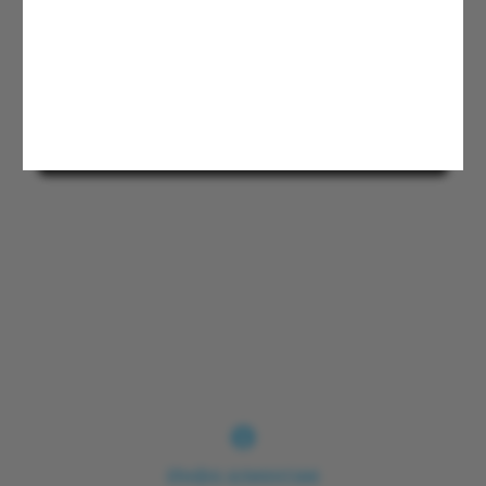
Инфо клиентам
По всем вопросам и сотрудничеству обращайтесь
по адресу: info@erikmusin.com
ИНН 164303277031